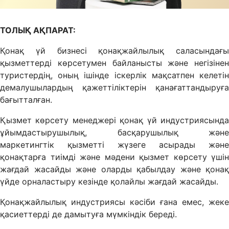
ТОЛЫҚ АҚПАРАТ:
Қонақ үй бизнесі қонақжайлылық саласындағы
қызметтерді көрсетумен байланысты және негізінен
туристердің, оның ішінде іскерлік мақсатпен келетін
демалушылардың қажеттіліктерін қанағаттандыруға
бағытталған.
Қызмет көрсету менеджері қонақ үй индустриясында
ұйымдастырушылық, басқарушылық және
маркетингтік қызметті жүзеге асырады және
қонақтарға тиімді және мәдени қызмет көрсету үшін
жағдай жасайды және оларды қабылдау және қонақ
үйде орналастыру кезінде қолайлы жағдай жасайды.
Қонақжайлылық индустриясы кәсіби ғана емес, жеке
қасиеттерді де дамытуға мүмкіндік береді.