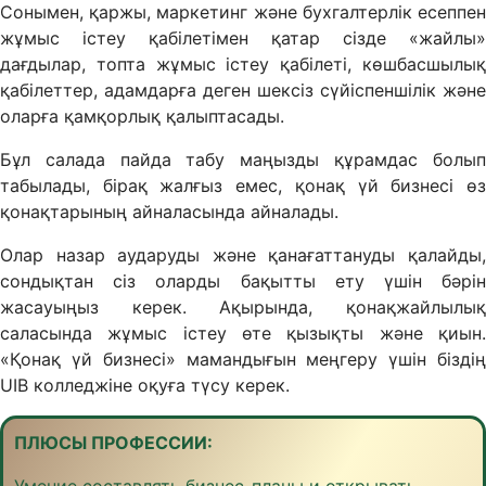
Сонымен, қаржы, маркетинг және бухгалтерлік есеппен
жұмыс істеу қабілетімен қатар сізде «жайлы»
дағдылар, топта жұмыс істеу қабілеті, көшбасшылық
қабілеттер, адамдарға деген шексіз сүйіспеншілік және
оларға қамқорлық қалыптасады.
Бұл салада пайда табу маңызды құрамдас болып
табылады, бірақ жалғыз емес, қонақ үй бизнесі өз
қонақтарының айналасында айналады.
Олар назар аударуды және қанағаттануды қалайды,
сондықтан сіз оларды бақытты ету үшін бәрін
жасауыңыз керек. Ақырында, қонақжайлылық
саласында жұмыс істеу өте қызықты және қиын.
«Қонақ үй бизнесі» мамандығын меңгеру үшін біздің
UIB колледжіне оқуға түсу керек.
ПЛЮСЫ ПРОФЕССИИ:
Умение составлять бизнес-планы и открывать