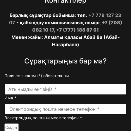
Контактілер
Барлық сұрақтар бойынша: тел.
+7 778 127 23
07
- қабылдау комиссиясының нөмірі,
+7 (708)
082 10 17
,
+7 (777) 188 87 61
Мекен жайы: Алматы қаласы Абай 8а (Абай-
Назарбаев)
Сұрақтарыңыз бар ма?
Поля со знаком (
*
) обязательны
Имя
*
Электрондық пошта немесе телефон
*