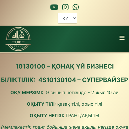
10130100 – ҚОНАҚ ҮЙ БИЗНЕСІ
БІЛІКТІЛІК: 4S10130104 – СУПЕРВАЙЗЕР
ОҚУ МЕРЗІМІ:
9 сынып негізінде - 2 жыл 10 ай
ОҚЫТУ ТІЛІ:
қазақ тілі, орыс тілі
ОҚЫТУ НЕГІЗІ:
ГРАНТ/АҚЫЛЫ
(мемлекеттік грант бойынша және ақылы негізде оқуға