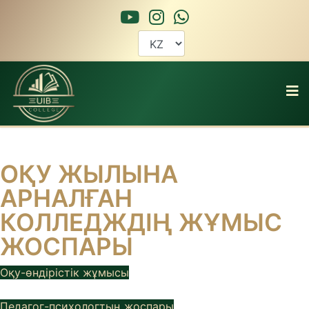
ОҚУ ЖЫЛЫНА
АРНАЛҒАН
КОЛЛЕДЖДІҢ ЖҰМЫС
ЖОСПАРЫ
Оқу-өндірістік жұмысы
Педагог-психологтың жоспары