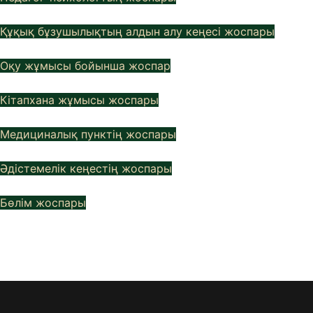
Құқық бұзушылықтың алдын алу кеңесі жоспары
Оқу жұмысы бойынша жоспар
Кітапхана жұмысы жоспары
Медициналық пунктің жоспары
Әдістемелік кеңестің жоспары
Бөлім жоспары